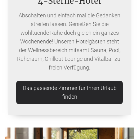
4-Sterne-Hotel
Abschalten und einfach mal die Gedanken
streifen lassen. Genießen Sie die
wohltuende Ruhe doch gleich ein ganzes
Wochenende! Unseren Hotelgästen steht
der Wellnessbereich mitsamt Sauna, Pool,
Ruheraum, Chillout Lounge und Vitalbar zur
freien Verfügung.
Das passende Zimmer für Ihren Urlaub
finden